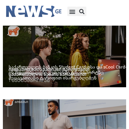
საქართველოს ბანკის Student Card-ისა და sCool Card-
ის მფლობელები ქუთაისში ტრანსპორტზე
შეღავათიანი ტარიფით ისარგებლებენ