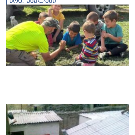
სოც. ქსელები