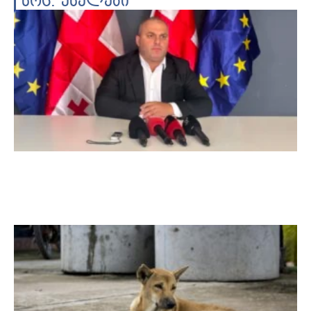
სოც. ქსელები