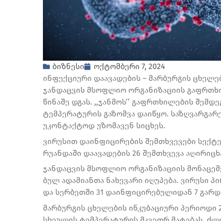
ბიზნესი
ოქტომბერი 7, 2024
ინ­ფექ­ცი­უ­რი და­ა­ვა­დე­ბის – მარ­ბურ­გის 
ჯანდაცვის მსოფლიო ორგანიზაციის გაფრთხი
წინაშე დგას. ,,ჯანმოს’’ გაფრთხილების შემ
ტემპერატურის გაზომვა დაიწყო. საზღვარგარ
უკონტაქტოდ უზომავენ სიცხეს.
ვირუსით დაინფიცირების შემთხვევები სექტე
რუანდაში დაავადების 26 შემთხვევა აღირიც
ჯან­დაც­ვის მსოფ­ლიო ორ­გა­ნი­ზა­ცი­ის მო­ნა­ცე­მ
ბულ ადა­მი­ანთა ნა­ხე­ვა­რი იღუ­პე­ბა. ვირუ­სი პი
და სერ­ბეთ­ში 31 და­ინ­ფი­ცი­რე­ბუ­ლი­დან 7 გა
მარბურგის ცხელების ინკუბაციური პერიოდი 2
სხეულის ტემპერატურის მკვეთრ მატებას, ძლი