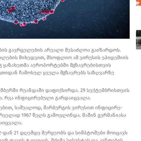
ცხელების გავრცელების არეალი შესაძლოა გაიზარდოს.
ლების მიხედვით, მსოფლიო ამ ვირუსის ეპიდემიის
დეგ ყაზახეთმა აეროპორტებში მგზავრებისთვის
ეთიდან ჩამოსულ ყველა მგზავრებს საზღვარზე
მბერში რუანდაში დაფიქსირდა. 29 სექტემბრისთვის
ხა. რვა ინფიცირებული გარდაიცვალა.
ე­ბით, სა­შუ­ა­ლოდ, მარ­ბურ­გის ვირუ­სით ინ­ფი­ცი­რე­
რ­ვე­ლად 1967 წელს გა­მოვ­ლინ­და. მა­შინ გერ­მა­ნი­ა­სა
რდაიცვალა.
-დან 21 დღემდე მერყეობს და სიმპტომები მოიცავს
ერ თავის ტკივილს, მძიმე სისუსტეს და კუნთების