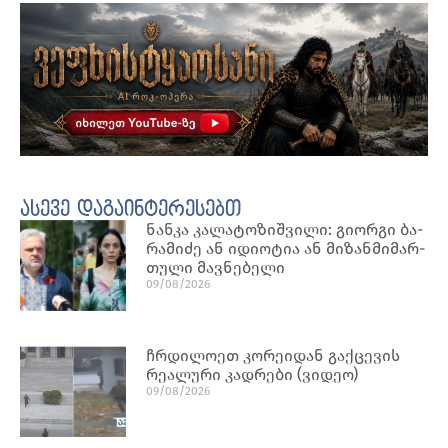
ასევე დაგაინტერესებთ
ნან­კა კა­ლა­ტო­ზიშ­ვი­ლი: გი­ორ­გი ბა­
რა­მი­ძე ან იდი­ო­ტია ან მი­ზან­მი­მარ­
თუ­ლი მავ­ნე­ბე­ლი
09/08/2026
ჩრდილოეთ კორეიდან გაქცევის
რეალური კადრები (ვიდეო)
09/08/2026