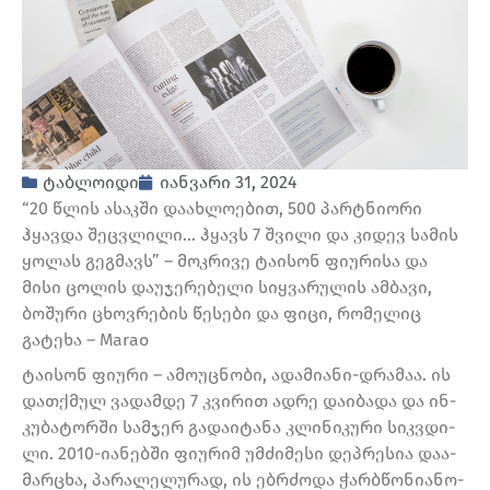
ტაბლოიდი
იანვარი 31, 2024
“20 წლის ასაკ­ში და­ახ­ლო­ე­ბით, 500 პარტნი­ო­რი
ჰყავ­და შეც­ვლი­ლი… ჰყავს 7 შვილი და კიდევ სამის
ყოლას გეგმავს” – მოკრივე ტაისონ ფიურისა და
მისი ცოლის დაუჯერებელი სიყვარულის ამბავი,
ბოშური ცხოვრების წესები და ფიცი, რომელიც
გატეხა – Marao
ტა­ი­სონ ფი­უ­რი – ამო­უც­ნო­ბი, ადა­მი­ა­ნი-დრა­მაა. ის
დათ­ქმულ ვა­დამ­დე 7 კვი­რით ადრე და­ი­ბა­და და ინ­
კუ­ბა­ტორ­ში სამ­ჯერ გა­და­ი­ტა­ნა კლი­ნი­კუ­რი სიკ­ვდი­
ლი. 2010-ია­ნებ­ში ფი­უ­რიმ უმ­ძი­მე­სი დეპ­რე­სია და­ა­
მარ­ცხა, პა­რა­ლე­ლუ­რად, ის ებ­რძო­და ჭარ­ბწო­ნი­ა­ნო­