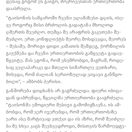
დე­საც გო­გომ ეს გა­ი­გო, მოკ­რი­ვეს­თან ურ­თი­ერ­თო­ბა
და­ას­რუ­ლა.
“ტა­ი­სო­ნის სამ­ყა­რო­ში ჩვე­ნი ულა­მა­ზე­სი დღის, ისე­
ვე რო­გორც მისი ბრძო­ლის გა­და­ტა­ნა მხო­ლოდ
ღმერ­თს შე­ეძ­ლო. თუმ­ცა მე არაფ­რის გა­კე­თე­ბა შე­
მეძ­ლო. ერთ კონ­ფლიქტს მე­ო­რე მოს­დევ­და, მე­ო­რეს
– მე­სა­მე. მო­რი­გი დიდი კა­მა­თის შემ­დეგ, ქორ­წი­ლის
გა­უქ­მე­ბა და ჩვე­ნი ურ­თი­ერ­თო­ბის გა­წყვე­ტა გა­დავ­
წყვი­ტე. მას ეგო­ნა, რომ ვხუმ­რობ­დი, მაგ­რამ, რო­დე­
საც ვე­ლა­პა­რა­კე და მთე­ლი სი­მარ­თლე ვუ­თხა­რი,
მიხ­ვდა, რომ ძა­ლი­ან სე­რი­ო­ზუ­ლად ვი­ყა­ვი გან­წყო­
ბი­ლი“, – ამ­ბობს პე­რი­სი.
გან­შო­რე­ბა დიდ­ხანს არ გაგ­რძელ­და. ფი­უ­რი იბი­ცა­
დან დაბ­რუნ­და, წყვილ­მა ურ­თი­ერ­თო­ბა გა­აგ­რძე­ლა.
“ტა­ი­სონ­მა ემო­ცი­უ­რი მე­სი­ჯი გა­მო­მიგ­ზავ­ნა. ის ამ­
ბობ­და, რომ ვერ იჯე­რებ­და, რომ ურ­თი­ერ­თო­ბა­ზე
უარი ასე მარ­ტი­ვად ვთქვი და ის აზრი, რომ შე­იძ­ლე­
ბა მე სხვა კაცს შევ­ხვედ­რო­დი, მის­თვის წარ­მო­უდ­გე­