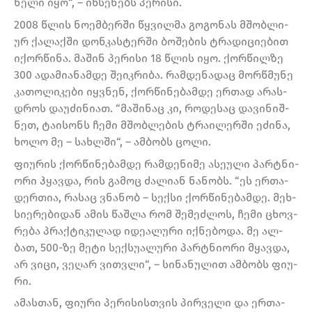
ნე­ლი იყო“, – იხ­სე­ნებს პე­რი­სი.
2008 წლის ნო­ემ­ბერ­ში წყვილ­მა გო­გო­ნას მშობ­ლი­
ურ ქა­ლაქ­ში დონ­კას­ტერ­ში ბო­შე­ბის ტრა­დი­ცი­ე­ბით
იქორ­წი­ნა. მა­შინ პე­რი­სი 18 წლის იყო. ქორ­წილ­ზე
300 ადა­მი­ა­ნამ­დე შე­იკ­რი­ბა. რამ­დე­ნა­დაც მორ­წმუ­ნე
კა­თო­ლი­კე­ბი იყ­ვნენ, ქორ­წი­ნე­ბამ­დე ერ­თად არას­
დროს და­უ­ძი­ნი­ათ. “მა­ში­ნაც კი, რო­დე­საც და­ვი­ნიშ­
ნეთ, ტა­ი­სონს ჩემი მშობ­ლე­ბის ტრა­ი­ლერ­ში ეძი­ნა,
ხოლო მე – სახ­ლში“, – ამ­ბობს ცოლი.
ფი­უ­რის ქორ­წი­ნე­ბამ­დე რამ­დე­ნი­მე ასე­უ­ლი პარტნი­
ო­რი ჰყავ­და, რის გა­მოც ძა­ლი­ან ნა­ნობს. “ეს ერ­თა­
დერ­თია, რა­საც ვნა­ნობ – სექ­სი ქორ­წი­ნე­ბამ­დე. მეხ­
სი­ე­რე­ბი­დან ამის წაშ­ლა რომ შე­მეძ­ლოს, ჩემი ცხოვ­
რე­ბა პრაქ­ტი­კუ­ლად იდე­ა­ლუ­რი იქ­ნე­ბო­და. მე ალ­
ბათ, 500-ზე მეტი სექ­სუ­ა­ლუ­რი პარტნი­ო­რი მყავ­და,
არ ვიცი, ვე­ღარ ვით­ვლი“, – სი­ნა­ნუ­ლით ამ­ბობს ფი­უ­
რი.
ამას­თან, ფი­უ­რი პე­რი­სის­თვის პირ­ვე­ლი და ერ­თა­