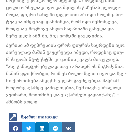
მოკ­რი­ვე უკონ­ტრო­ლო ხდე­ბო­და. რო­დე­საც მისი
ცოლი ორ­სუ­ლად იყო და შვი­ლის გა­ჩე­ნას ელო­დე­
ბო­და, ფი­უ­რი სახ­ლში დღე­ო­ბით არ იყო ხოლ­მე. სი­
ტუ­ა­ცია იმ­დე­ნად დამ­ძიმ­და, რომ იყო შემ­თხვე­ვა,
რო­დე­საც მოკ­რი­ვე ახლო მა­ღა­ზი­ა­ში გა­სუ­ლა და
მერე დღეს აშშ-ში, ნიუ-იორკში გა­უღ­ვი­ძია.
პე­რი­სი ამ დეპ­რე­სი­ის დროს ფი­უ­რის საყ­რდე­ნი იყო.
პირ­ვე­ლად მა­შინ გა­უც­რუვ­და იმე­დი, რო­დე­საც ფი­უ­
რის დო­პინგ-ტეს­ტში კო­კა­ი­ნის კვალს მი­აკ­ვლი­ეს.
“ასე გა­ნად­გუ­რე­ბუ­ლად თავი არას­დროს მიგ­რძვნია.
მა­შინ ვფიქ­რობ­დი, რომ ეს ბოლო წვე­თი იყო და ჩვე­
ნი ქორ­წი­ნე­ბა ამ­დენს ვე­ღარ გა­უძ­ლებ­და. მაგ­რამ
რო­გორც აქამ­დე გა­მი­კე­თე­ბია, ჩემ თავს უბ­რა­ლოდ
ვუ­თხა­რი, მო­ით­მი­ნე და ეს ქარ­ბუ­ქი გა­და­ი­ტა­ნე“, –
ამ­ბობს ცოლი.
წყარო: marao.ge