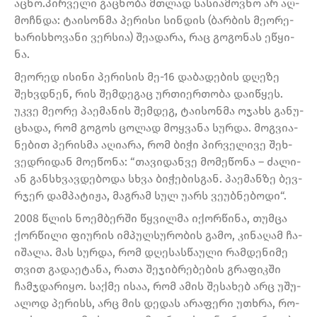
აც­ნო.პირ­ვე­ლი გაც­ნო­ბა მთლად სა­სი­ა­მოვ­ნო არ აღ­
მოჩ­ნდა: ტა­ი­სონ­მა პე­რი­სი სინ­დის (ბარ­ბის მე­ო­რე­
ხა­რის­ხო­ვა­ნი ვერ­სია) შე­ა­და­რა, რაც გო­გო­ნას ეწყი­
ნა.
მე­ო­რედ ისი­ნი პე­რი­სის მე-16 და­ბა­დე­ბის დღე­ზე
შეხ­ვდნენ, რის შემ­დე­გაც ურ­თი­ერ­თო­ბა და­ი­წყეს.
უკვე მე­ო­რე პა­ე­მა­ნის შემ­დეგ, ტა­ი­სონ­მა ოჯახს გა­ნუ­
ცხა­და, რომ გო­გოს ცო­ლად მოყ­ვა­ნა სურ­და. მოგ­ვი­ა­
ნე­ბით პე­რის­მა აღი­ა­რა, რომ ბიჭი პირ­ვე­ლი­ვე შეხ­
ვედ­რი­დან მო­ე­წო­ნა: “თა­ვი­დან­ვე მო­მე­წო­ნა – ძა­ლი­
ან გან­სხვავ­დე­ბო­და სხვა ბი­ჭე­ბის­გან. პა­ე­მან­ზე ბევ­
რჯერ დამ­პა­ტი­ჟა, მაგ­რამ სულ უარს ვე­უბ­ნე­ბო­დი“.
2008 წლის ნო­ემ­ბერ­ში წყვილ­მა იქორ­წი­ნა, თუმ­ცა
ქორ­წი­ლი ფი­უ­რის იმ­პულ­სუ­რო­ბის გამო, კი­ნა­ღამ ჩა­
ი­შა­ლა. მას სურ­და, რომ დღე­სას­წა­უ­ლი რამ­დე­ნი­მე
თვით გა­და­ე­ტა­ნა, რათა შე­ჯიბ­რე­ბე­ბის გრა­ფიკ­ში
ჩამ­ჯდა­რი­ყო. საქ­მე ისაა, რომ ამის შე­სა­ხებ არც უშუ­
ა­ლოდ პე­რისს, არც მის დე­დას არა­ფე­რი უთხრა, რო­