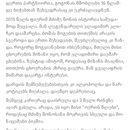
დერ­თი პარტნი­ო­რია, გო­გო­ნას მშობ­ლე­ბი 16 წლამ­
დე ბი­ჭებ­თან შეხ­ვედ­რა­საც კი უკ­რძა­ლავ­დნენ.
2015 წელს ფი­უ­რიმ მძი­მე წო­ნის ის­ტო­რია სა­მუ­და­
მოდ შეც­ვა­ლა. მან ლე­გენ­და­რუ­ლი ვლა­დი­მირ კლი­
ჩკო და­ა­მარ­ცხა. ბო­შას მო­გე­ბის თით­ქმის არა­ვის
სჯე­რო­და და ერთი შე­ხედ­ვით, შე­უძ­ლე­ბე­ლიც კი ჩან­
და. რო­გორც მოგ­ვი­ა­ნე­ბით იხ­სე­ნებ­და, მთე­ლი მისი
ცხოვ­რე­ბის მი­ზა­ნი იყო, რომ ვლა­დი­მი­რი და­ე­მარ­
ცხე­ბი­ნა. ზუს­ტად ამი­ტომ, რო­დე­საც მი­ზანს მი­აღ­წია,
თით­ქოს ცხოვ­რე­ბის აზ­რიც გა­უქ­რა. მან ყვე­ლაფ­რის
მი­მართ და­კარ­გა ინ­ტე­რე­სი.
დარ­დის შემ­სუ­ბუ­ქე­ბის­თვის კი ალ­კოჰოლ­სა და ნარ­
კო­ტი­კებს მი­ე­ძა­ლა. და­ე­წყო დეპ­რე­სი­აც.
შემ­დეგ კა­რი­ე­რაც და­ას­რუ­ლა და 3 წელი რინგზე
აღარ გა­სუ­ლა. არა­და, ეს იყო მისი “ოქ­როს წლე­ბი“,
რო­დე­საც მძი­მე წო­ნო­სა­ნი მოკ­რი­ვის სხე­უ­ლი და მო­
ნა­ცე­მე­ბი პიკ­შია.