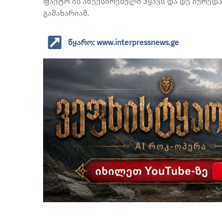
ფაქტო ის ანექსირებული ჰყავს და დე იურედაც
გამახარიამ.
წყარო: www.interpressnews.ge