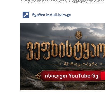
მსოფლიოს ჩემპიონატზე 8 სექტემბერს იასპა
წყარო: kartuli.kvira.ge