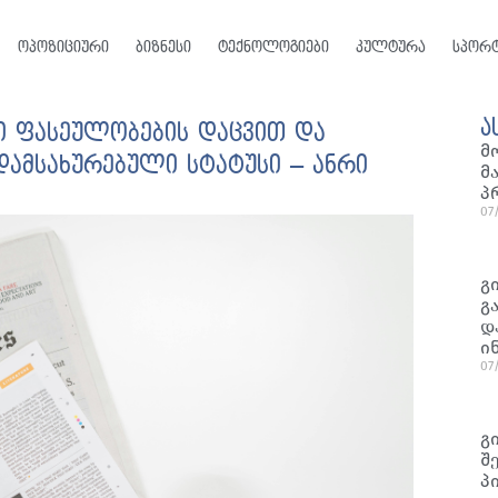
ოპოზიციური
ბიზნესი
ტექნოლოგიები
კულტურა
სპორ
ა
ი ფასეულობების დაცვით და
მ
დამსახურებული სტატუსი – ანრი
მ
პ
07
გ
გ
დ
ი
07
გ
შ
პ