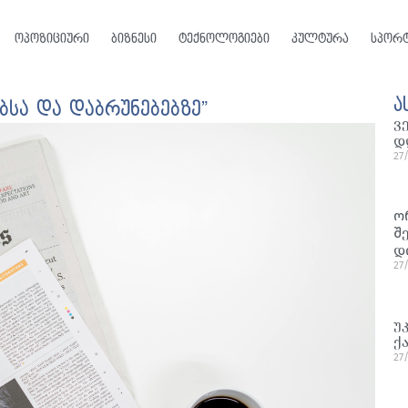
ოპოზიციური
ბიზნესი
ტექნოლოგიები
კულტურა
სპორ
ა
ბსა და დაბრუნებებზე”
ვ
დ
27
ო
შ
დ
27
უ
ქ
27