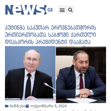
პუტინმა საკუთარ ეროვნებათშორის
ურთიერთობათა საბჭოში ქართული
დიასპორის პრეზიდენტი დაამატა
ბიზნესი
ოქტომბერი 5, 2024