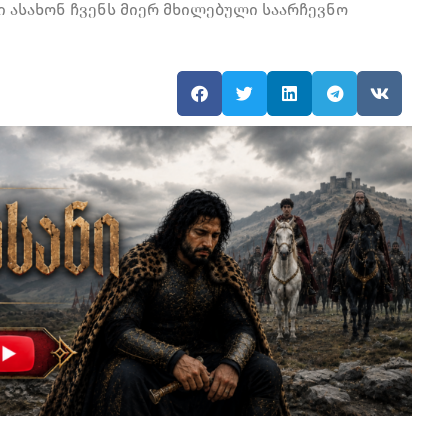
ი ასახონ ჩვენს მიერ მხილებული საარჩევნო