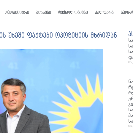
ოპოზიციური
ბიზნესი
ტექნოლოგიები
კულტურა
სპორ
ა
ს უხეში ფაქტები ოპოზიციის მხრიდან
ს
ს
ს
დ
05
ნ
რ
რ
უ
კ
ს
პ
ს
05