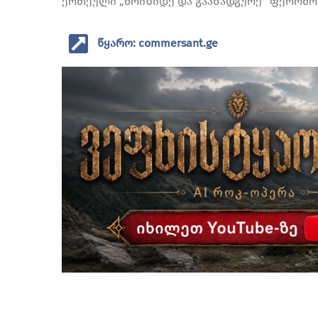
ერთეული „მოიზიდე და გაანადგურე“ ფერომონ
წყარო: commersant.ge