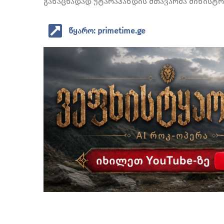
განაცხადად უტარაჰანდის მთავარმა მინისტრმ
წყარო: primetime.ge