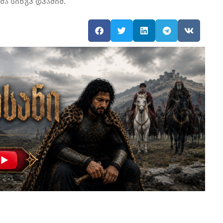
ა სინგჰ დჰამიმ.