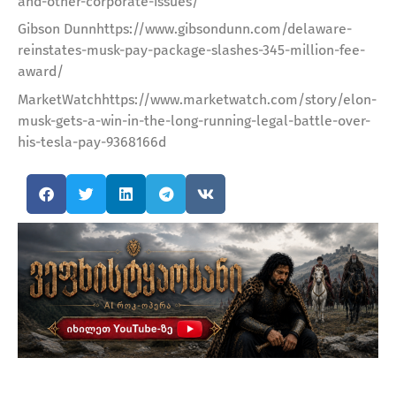
and-other-corporate-issues/
Gibson Dunnhttps://www.gibsondunn.com/delaware-
reinstates-musk-pay-package-slashes-345-million-fee-
award/
MarketWatchhttps://www.marketwatch.com/story/elon-
musk-gets-a-win-in-the-long-running-legal-battle-over-
his-tesla-pay-9368166d