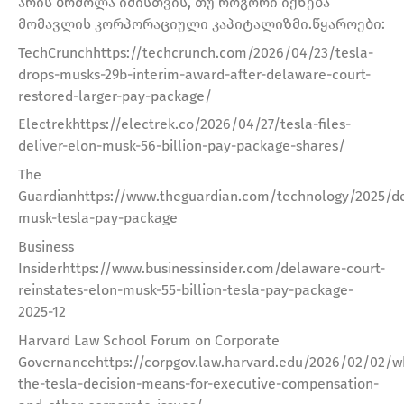
არის ბრძოლა იმისთვის, თუ როგორი იქნება
მომავლის კორპორაციული კაპიტალიზმი.წყაროები:
TechCrunchhttps://techcrunch.com/2026/04/23/tesla-
drops-musks-29b-interim-award-after-delaware-court-
restored-larger-pay-package/
Electrekhttps://electrek.co/2026/04/27/tesla-files-
deliver-elon-musk-56-billion-pay-package-shares/
The
Guardianhttps://www.theguardian.com/technology/2025/de
musk-tesla-pay-package
Business
Insiderhttps://www.businessinsider.com/delaware-court-
reinstates-elon-musk-55-billion-tesla-pay-package-
2025-12
Harvard Law School Forum on Corporate
Governancehttps://corpgov.law.harvard.edu/2026/02/02/w
the-tesla-decision-means-for-executive-compensation-