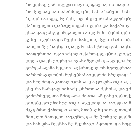
როდესაც ქართველი თავისუფალია, ის თავისთ
რომელსაც ხან სპარსელები, ხან არაბები, ხა
რუსები ანადგურებენ, ოღონდ ვერ ანადგურებე
ქართველის დაბადებიდან იღებს და საქართვ
ესაა ვახტანგ გორგასლის ანდერძი! ბერძნებ
გენეტიკურია და ჩვენი სახლის, ჩვენი სამშო
სახლი შეურაცხყო და ევროპა მტრად გამოაცხ
ჩააფურთხა! ივანიშვილი ქართველების გენეტი
დუღს და ეს ენერგია ივანიშვილს და ყველა რ
გორგასალმა ხელში საქართველოს ხუთჯვრიან
წარმომავლობის რუსებმა! ანდერძი სრულად: 
და მოუწოდა კათალიკოსსა, და ცოლსა თჳსსა, 
ესე-რა წარვალ წინაშე ღმრთისა ჩემისა, და 
გამორჩეულთა წმიდათა მისთა. აწ გამცნებ თქ
ეძიებდეთ ქრისტესთჳს სიკუდილსა სახელსა მ
მკჳდრნო ქართლისანო, მოიჴსენენით კეთილნი
მიიღეთ ნათელი საუკუნო, და მე ჴორციელებრ
და სახლსა ჩუენსა ნუ შეურაცხ-ჰყოფთ, და სი