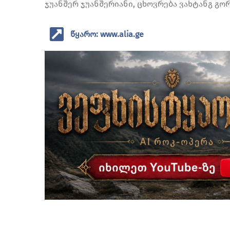
ჯუანშერ ჯუანშერიანი, ცხოვრება ვახტანგ გო
წყარო: www.alia.ge