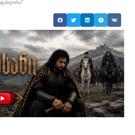
რგასლისა”