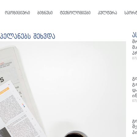
ოპოზიციური
ბიზნესი
ტექნოლოგიები
კულტურა
სპორ
ა
აპელანებს შეხვდა
მ
მ
პ
07
გ
გ
დ
ი
07
გ
შ
პ