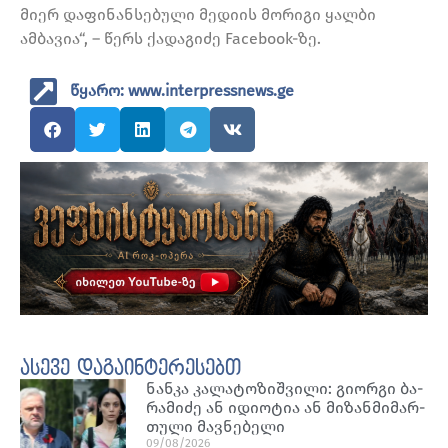
მიერ დაფინანსებული მედიის მორიგი ყალბი
ამბავია“, – წერს ქადაგიძე Facebook-ზე.
წყარო: www.interpressnews.ge
ასევე დაგაინტერესებთ
ნან­კა კა­ლა­ტო­ზიშ­ვი­ლი: გი­ორ­გი ბა­
რა­მი­ძე ან იდი­ო­ტია ან მი­ზან­მი­მარ­
თუ­ლი მავ­ნე­ბე­ლი
09/08/2026