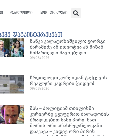
ტი
ტაბლოიდი
სოც. ქსელები
სევე დაგაინტერესებთ
ნან­კა კა­ლა­ტო­ზიშ­ვი­ლი: გი­ორ­გი
ბა­რა­მი­ძე ან იდი­ო­ტია ან მი­ზან­
მი­მარ­თუ­ლი მავ­ნე­ბე­ლი
09/08/2026
ჩრდილოეთ კორეიდან გაქცევის
რეალური კადრები (ვიდეო)
09/08/2026
შსს – პოლიციამ თბილისში
კურიერზე ჯგუფურად ძალადობის
ბრალდებით სამი პირი, მათ
შორის ორი არასრულწლოვანი
დააკავა – კიდევ ორი პირის