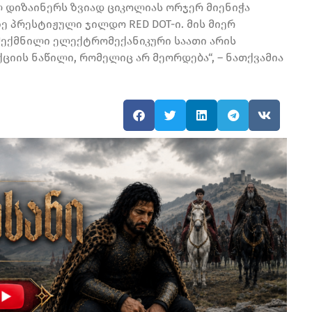
 დიზაინერს ზვიად ციკოლიას ორჯერ მიენიჭა
 პრესტიჟული ჯილდო RED DOT-ი. მის მიერ
ექმნილი ელექტრომექანიკური საათი არის
ციის ნაწილი, რომელიც არ მეორდება“, – ნათქვამია