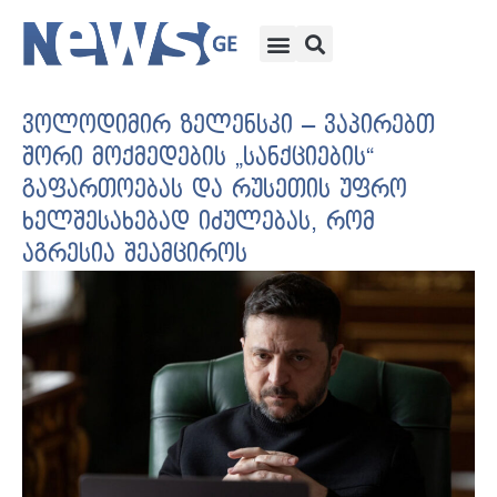
ვოლოდიმირ ზელენსკი – ვაპირებთ
შორი მოქმედების „სანქციების“
გაფართოებას და რუსეთის უფრო
ხელშესახებად იძულებას, რომ
აგრესია შეამციროს