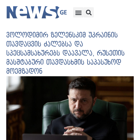
ვოლოდიმირ ზელენსკიმ უკრაინის
თავდაცვის ძალებსა და
სპეცსამსახურებს დაავალა, რუსეთის
მასშტაბური თავდასხმის საპასუხოდ
მოემზადონ