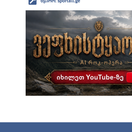
წყარო: sportall.ge