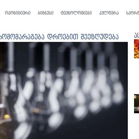
ოპოზიციური
ბიზნესი
ტექნოლოგიები
კულტურა
სპორ
ა
რომომარაგება დროებით შეეზღუდება