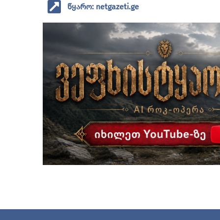
წყარო: netgazeti.ge