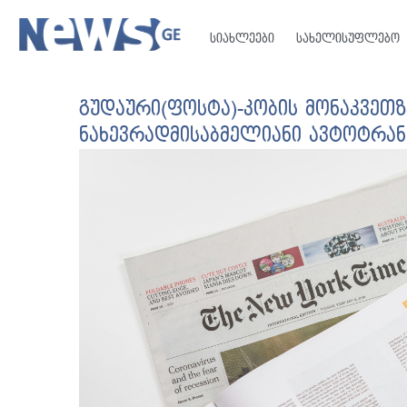
სიახლეები
სახელისუფლებო
გუდაური(ფოსტა)-კობის მონაკვეთზ
ნახევრადმისაბმელიანი ავტოტრა