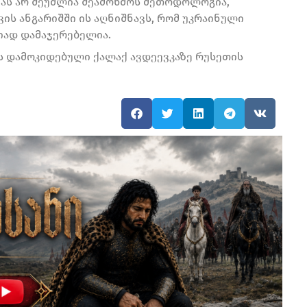
ვას არ შეუძლია შეამოწმოს მეთოდოლოგია,
ს ანგარიშში ის აღნიშნავს, რომ უკრაინული
იად დამაჯერებელია.
ს დამოკიდებული ქალაქ ავდეევკაზე რუსეთის