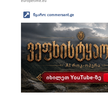
europetime.eu
წყარო: commersant.ge