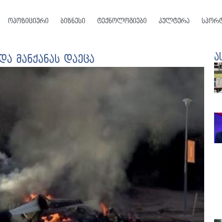
ოპოზიციური
ბიზნესი
ტექნოლოგიები
კულტურა
სპორ
ა
და მანქანას დაეცა