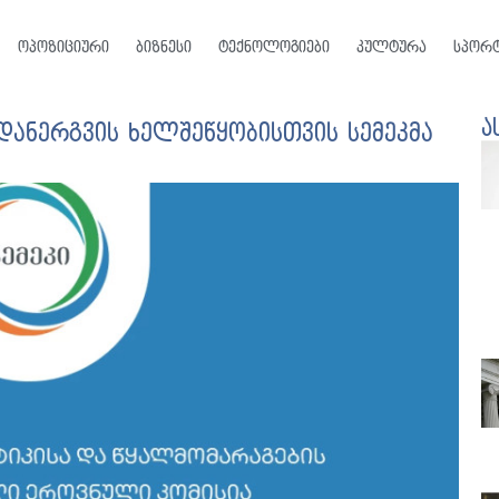
ოპოზიციური
ბიზნესი
ტექნოლოგიები
კულტურა
სპორ
ა
დანერგვის ხელშეწყობისთვის სემეკმა