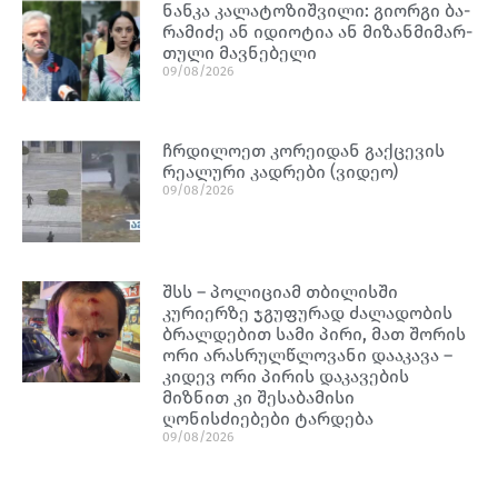
ნან­კა კა­ლა­ტო­ზიშ­ვი­ლი: გი­ორ­გი ბა­
რა­მი­ძე ან იდი­ო­ტია ან მი­ზან­მი­მარ­
თუ­ლი მავ­ნე­ბე­ლი
09/08/2026
ჩრდილოეთ კორეიდან გაქცევის
რეალური კადრები (ვიდეო)
09/08/2026
შსს – პოლიციამ თბილისში
კურიერზე ჯგუფურად ძალადობის
ბრალდებით სამი პირი, მათ შორის
ორი არასრულწლოვანი დააკავა –
კიდევ ორი პირის დაკავების
მიზნით კი შესაბამისი
ღონისძიებები ტარდება
09/08/2026