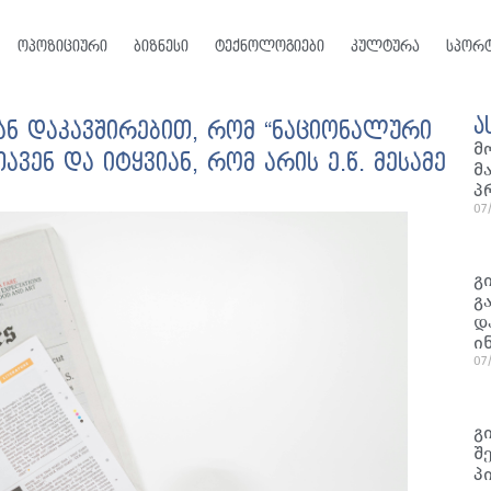
ოპოზიციური
ბიზნესი
ტექნოლოგიები
კულტურა
სპორ
ა
ან დაკავშირებით, რომ “ნაციონალური
მ
ავენ და იტყვიან, რომ არის ე.წ. მესამე
მ
პ
07
გ
გ
დ
ი
07
გ
შ
პ