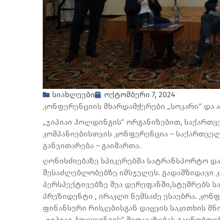
სიახლეები
ოქტომბერი 7, 2024
კონფერენციის მხარდამჭერები „სოკარი“ და 
„ჯიპიაი ჰოლდინგის“ ორგანიზებით, საქართვ
კომპანიებისთვის კონფერენცია – საქართვე
განვითარება – გაიმართა.
ღონისძიებაზე სპიკერებმა სატრანსპორტო დ
შესაძლებლობებზე იმსჯელეს. გადამზიდავი კ
პერსპექტივებზე შუა დერეფანში,სტუმრებს 
პრეზიდენტი , ირაკლი ნემსაძე ესაუბრა. კონ
ფინანსური რისკებისგან დაცვის საკითხის მ
„ჯიპიაი ჰოლდინგის“ შეთავაზებას გაცნობოდ