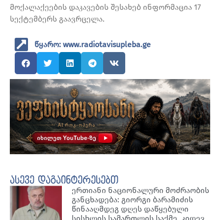
მოქალაქეების დაკავების შესახებ ინფორმაცია 17
სექტემბერს გაავრცელა.
წყარო: www.radiotavisupleba.ge
ასევე დაგაინტერესებთ
ერთიანი ნაციონალური მოძრაობის
განცხადება: გიორგი ბარამიძის
წინააღმდეგ დღეს დაწყებული
სისხლის სამართლის საქმე, კიდევ