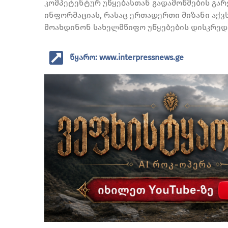
კომპეტენტურ უწყებასთან გადამოწმების გა
ინფორმაციას, რასაც ერთადერთი მიზანი აქვ
მოახდინონ სახელმწიფო უწყებების დისკრედიტ
წყარო: www.interpressnews.ge