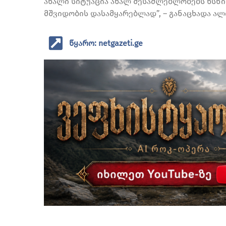
ახალი სიტუაცია ახალ შესაძლებლობებს ხსნი
მშვიდობის დასამყარებლად”, – განაცხადა ალ
წყარო: netgazeti.ge