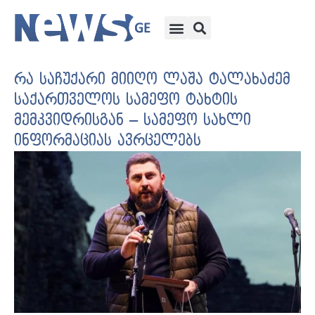
რა საჩუქარი მიიღო ლაშა ტალახაძემ
საქართველოს სამეფო ტახტის
მემკვიდრისგან – სამეფო სახლი
ინფორმაციას ავრცელებს