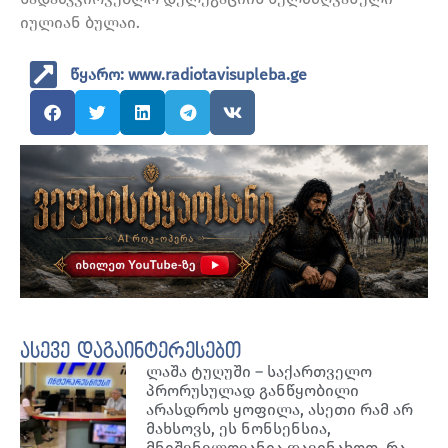
იულიან ბულაი.
წყარო: www.radiotavisupleba.ge
ასევე დაგაინტერესებთ
ლაშა ტუღუში – საქართველო
პრორუსულად განწყობილი
არასდროს ყოფილა, ასეთი რამ არ
მახსოვს, ეს ნონსენსია,
მნიშვნელოვანია დავინახოთ, რა