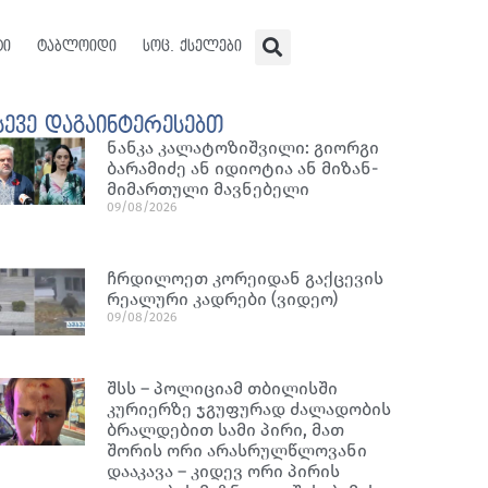
ტი
ტაბლოიდი
სოც. ქსელები
სევე დაგაინტერესებთ
ნან­კა კა­ლა­ტო­ზიშ­ვი­ლი: გი­ორ­გი
ბა­რა­მი­ძე ან იდი­ო­ტია ან მი­ზან­
მი­მარ­თუ­ლი მავ­ნე­ბე­ლი
09/08/2026
ჩრდილოეთ კორეიდან გაქცევის
რეალური კადრები (ვიდეო)
09/08/2026
შსს – პოლიციამ თბილისში
კურიერზე ჯგუფურად ძალადობის
ბრალდებით სამი პირი, მათ
შორის ორი არასრულწლოვანი
დააკავა – კიდევ ორი პირის