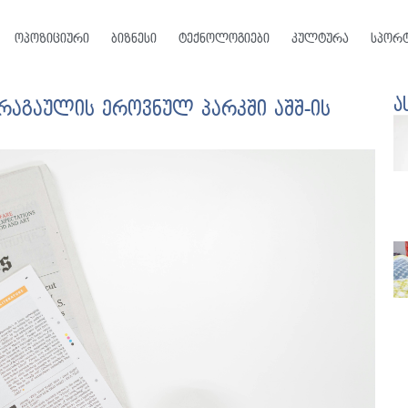
ოპოზიციური
ბიზნესი
ტექნოლოგიები
კულტურა
სპორ
ა
რაგაულის ეროვნულ პარკში აშშ-ის