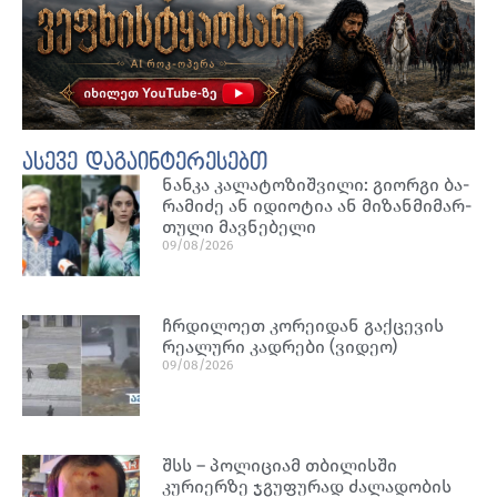
ასევე დაგაინტერესებთ
ნან­კა კა­ლა­ტო­ზიშ­ვი­ლი: გი­ორ­გი ბა­
რა­მი­ძე ან იდი­ო­ტია ან მი­ზან­მი­მარ­
თუ­ლი მავ­ნე­ბე­ლი
09/08/2026
ჩრდილოეთ კორეიდან გაქცევის
რეალური კადრები (ვიდეო)
09/08/2026
შსს – პოლიციამ თბილისში
კურიერზე ჯგუფურად ძალადობის