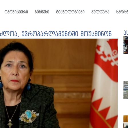
ოპოზიციური
ბიზნესი
ტექნოლოგიები
კულტურა
სპორ
ა
აძლოა, ევროპარლამენტში მოუსმინონ