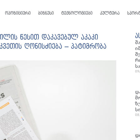
ოპოზიციური
ბიზნესი
ტექნოლოგიები
კულტურა
სპორ
ა
რთლის წესით დაკავებულ აკაკი
შ
ღკვეთის ღონისძიება – პატიმრობა
ი
შ
რ
ს
09
დ
მ
ზ
ს
08
დ