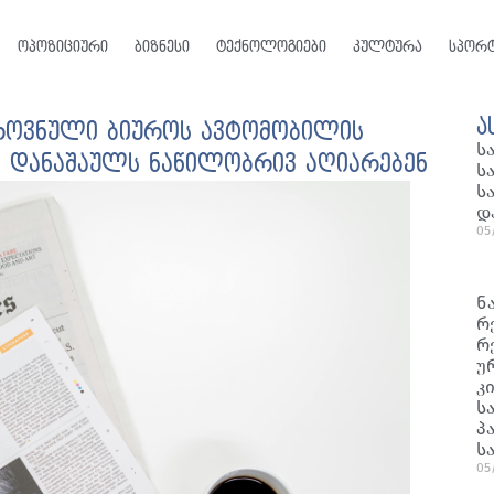
ოპოზიციური
ბიზნესი
ტექნოლოგიები
კულტურა
სპორ
ა
ეროვნული ბიუროს ავტომობილის
ს
ბი დანაშაულს ნაწილობრივ აღიარებენ
ს
ს
დ
05
ნ
რ
რ
უ
კ
ს
პ
ს
05