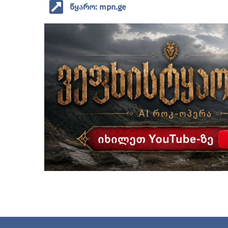
წყარო: mpn.ge