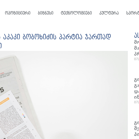
ოპოზიციური
ბიზნესი
ტექნოლოგიები
კულტურა
სპორ
ა
 აკაკი ბობოხიძის პარტია ჯართად
მ
ი
მ
პ
07
გ
გ
დ
ი
07
გ
შ
პ