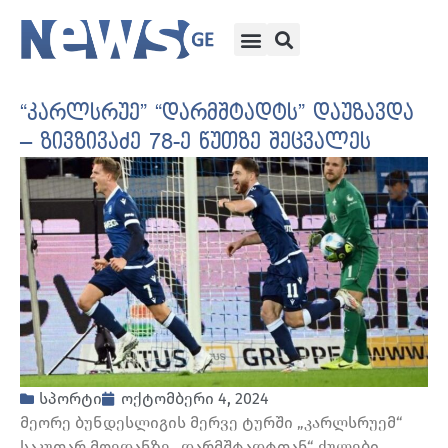
“კარლსრუე” “დარმშტადტს” დაუზავდა
– ზივზივაძე 78-ე წუთზე შეცვალეს
სპორტი
ოქტომბერი 4, 2024
მეორე ბუნდესლიგის მერვე ტურში „კარლსრუემ“
საკუთარ მოედანზე „დარმშტადტთან“ ქულები