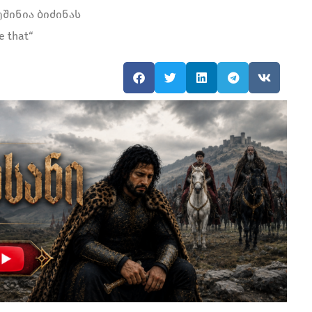
ეშინია ბიძინას
e that“