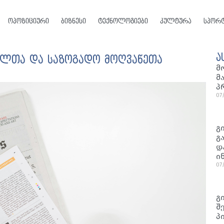
ოპოზიციური
ბიზნესი
ტექნოლოგიები
კულტურა
სპორ
ა
რალთა და საზოგადო მოღვაწეთა
მ
მ
პ
07
გ
გ
დ
ი
07
გ
შ
პ