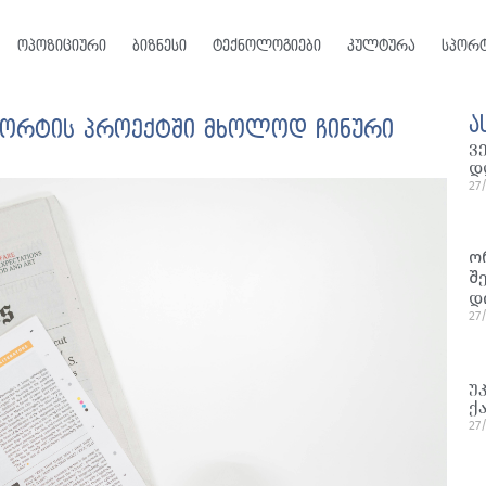
ოპოზიციური
ბიზნესი
ტექნოლოგიები
კულტურა
სპორ
ა
 პორტის პროექტში მხოლოდ ჩინური
ვ
დ
27
ო
შ
დ
27
უ
ქ
27