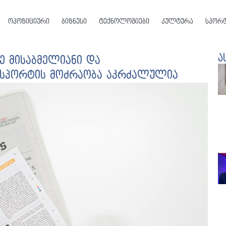
ოპოზიციური
ბიზნესი
ტექნოლოგიები
კულტურა
სპორ
ა
ე მისაბმელიანი და
ნსპორტის მოძრაობა აკრძალულია