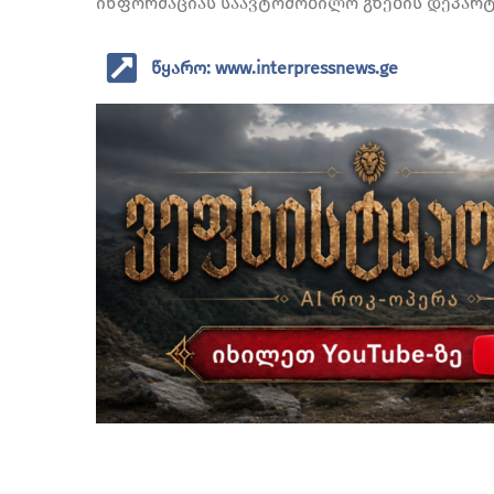
ინფორმაციას საავტომობილო გზების დეპარტ
წყარო: www.interpressnews.ge