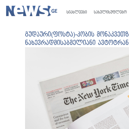
სიახლეები
სახელისუფლებო
გუდაური(ფოსტა)-კობის მონაკვეთზ
ნახევრადმისაბმელიანი ავტოტრა