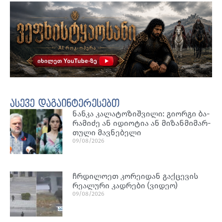
ასევე დაგაინტერესებთ
ნან­კა კა­ლა­ტო­ზიშ­ვი­ლი: გი­ორ­გი ბა­
რა­მი­ძე ან იდი­ო­ტია ან მი­ზან­მი­მარ­
თუ­ლი მავ­ნე­ბე­ლი
09/08/2026
ჩრდილოეთ კორეიდან გაქცევის
რეალური კადრები (ვიდეო)
09/08/2026